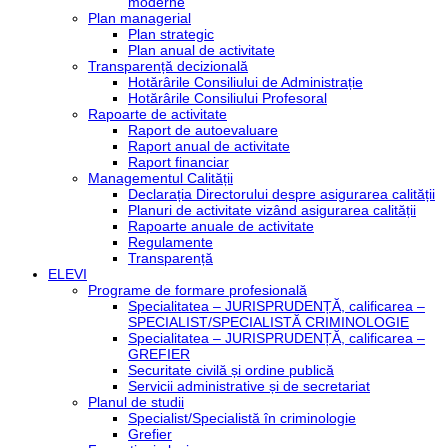
moderne
Plan managerial
Plan strategic
Plan anual de activitate
Transparență decizională
Hotărârile Consiliului de Administrație
Hotărârile Consiliului Profesoral
Rapoarte de activitate
Raport de autoevaluare
Raport anual de activitate
Raport financiar
Managementul Calității
Declarația Directorului despre asigurarea calității
Planuri de activitate vizând asigurarea calității
Rapoarte anuale de activitate
Regulamente
Transparență
ELEVI
Programe de formare profesională
Specialitatea – JURISPRUDENȚĂ, calificarea –
SPECIALIST/SPECIALISTĂ CRIMINOLOGIE
Specialitatea – JURISPRUDENȚĂ, calificarea –
GREFIER
Securitate civilă și ordine publică
Servicii administrative și de secretariat
Planul de studii
Specialist/Specialistă în criminologie
Grefier