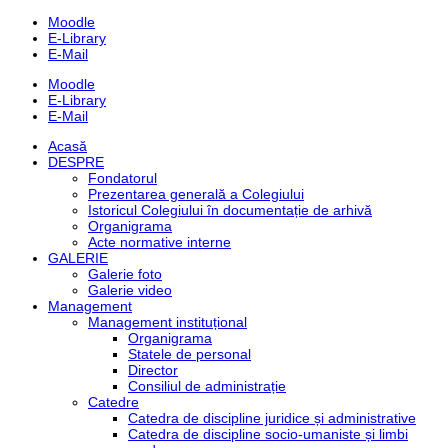
Moodle
E-Library
E-Mail
Moodle
E-Library
E-Mail
Skip
Acasă
to
DESPRE
content
Fondatorul
Prezentarea generală a Colegiului
Istoricul Colegiului în documentație de arhivă
Organigrama
Acte normative interne
GALERIE
Galerie foto
Galerie video
Management
Management instituțional
Organigrama
Statele de personal
Director
Consiliul de administrație
Catedre
Catedra de discipline juridice și administrative
Catedra de discipline socio-umaniste și limbi