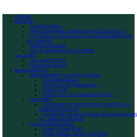
ACASĂ
DESPRE
FONDATORUL
PREZENTAREA GENERALĂ A COLEGIULUI
ISTORICUL COLEGIULUI ÎN DOCUMENTAȚIE
DE ARHIVĂ
ORGANIGRAMA
ACTE NORMATIVE INTERNE
GALERIE
GALERIE FOTO
GALERIE VIDEO
MANAGEMENT
MANAGEMENT INSTITUȚIONAL
ORGANIGRAMA
STATELE DE PERSONAL
DIRECTOR
CONSILIUL DE ADMINISTRAȚIE
CATEDRE
CATEDRA DE DISCIPLINE JURIDICE ȘI
ADMINISTRATIVE
CATEDRA DE DISCIPLINE SOCIO-UMANI
ȘI LIMBI MODERNE
PLAN MANAGERIAL
PLAN STRATEGIC
PLAN ANUAL DE ACTIVITATE