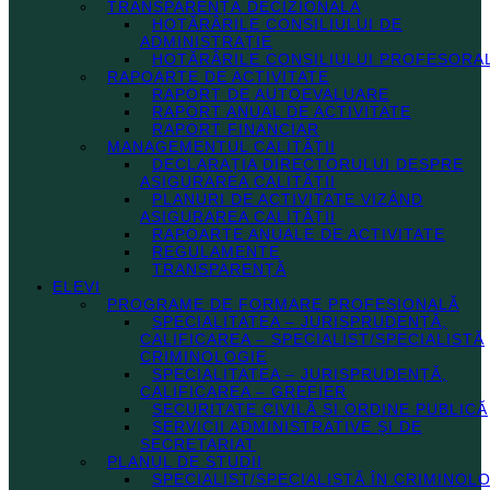
TRANSPARENȚĂ DECIZIONALĂ
HOTĂRÂRILE CONSILIULUI DE
ADMINISTRAȚIE
HOTĂRÂRILE CONSILIULUI PROFESORA
RAPOARTE DE ACTIVITATE
RAPORT DE AUTOEVALUARE
RAPORT ANUAL DE ACTIVITATE
RAPORT FINANCIAR
MANAGEMENTUL CALITĂȚII
DECLARAȚIA DIRECTORULUI DESPRE
ASIGURAREA CALITĂȚII
PLANURI DE ACTIVITATE VIZÂND
ASIGURAREA CALITĂȚII
RAPOARTE ANUALE DE ACTIVITATE
REGULAMENTE
TRANSPARENȚĂ
ELEVI
PROGRAME DE FORMARE PROFESIONALĂ
SPECIALITATEA – JURISPRUDENȚĂ,
CALIFICAREA – SPECIALIST/SPECIALISTĂ
CRIMINOLOGIE
SPECIALITATEA – JURISPRUDENȚĂ,
CALIFICAREA – GREFIER
SECURITATE CIVILĂ ȘI ORDINE PUBLICĂ
SERVICII ADMINISTRATIVE ȘI DE
SECRETARIAT
PLANUL DE STUDII
SPECIALIST/SPECIALISTĂ ÎN CRIMINOL