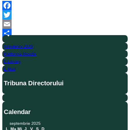
Facebook
Twitter
Email
Partajează
Admiterea 2026
Platforma Moodle
E-Library
E-Mail
Tribuna Directorului
Calendar
septembrie 2025
L
Ma
Mi
J
V
S
D