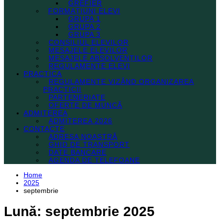
GREFIER
FORMAȚIUNI ELEVI
GRUPA 1
GRUPA 2
GRUPA 3
CONSILIUL ELEVILOR
MESAJELE ELEVILOR
MESAJELE ABSOLVENȚILOR
REGULAMENTE ELEVI
PRACTICA
REGULAMENTE VIZÂND ORGANIZAREA
PRACTICII
PARTENERIATE
OFERTE DE MUNCĂ
ADMITEREA
ADMITEREA 2026
CONTACTE
ADRESA NOASTRĂ
GHID DE TRANSPORT
DATE BANCARE
AGENDA DE TELEFOANE
Home
2025
septembrie
Lună:
septembrie 2025