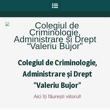
Skip
to
content
Colegiul de Criminologie,
Administrare și Drept
“Valeriu Bujor”
Aici îți făurești viitorul!