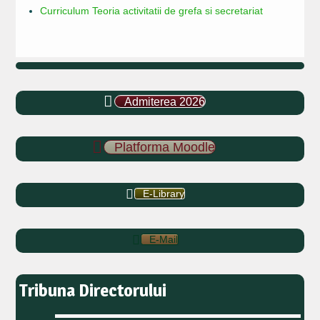
Curriculum Teoria activitatii de grefa si secretariat
Admiterea 2026
Platforma Moodle
E-Library
E-Mail
Tribuna Directorului