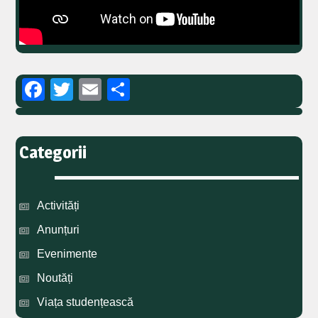
Facebook
Twitter
Email
Partajează
Categorii
Activități
Anunțuri
Evenimente
Noutăți
Viața studențească