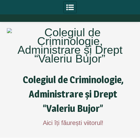
Skip
to
content
Colegiul de Criminologie,
Administrare și Drept
“Valeriu Bujor”
Aici îți făurești viitorul!