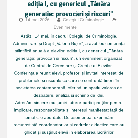
ediția I, cu genericul „Tânăra
generație: provocări și riscuri”
14 mai 2026
Colegiul Criminologie
Evenimente
Astăzi, 14 mai, în cadrul Colegiul de Criminologie,
Administrare și Drept „Valeriu Bujor”, a avut loc conferința
științifică anuală a elevilor, ediția I, cu genericul „Tânăra
generație: provocări și riscuri”, un eveniment organizat
de Centrul de Cercetare și Creație al Elevilor.
Conferința a reunit elevi, profesori și invitați interesați de
problemele și riscurile cu care se confruntă tinerii în
societatea contemporană, oferind un spațiu valoros de
dezbatere, analiză și schimb de idei.
Adresăm sincere mulțumiri tuturor participanților pentru
implicare, responsabilitate și interesul manifestat față de
tematicile abordate. De asemenea, exprimăm
recunoștință coordonatorilor și cadrelor didactice care au
ghidat și susținut elevii în elaborarea lucrărilor