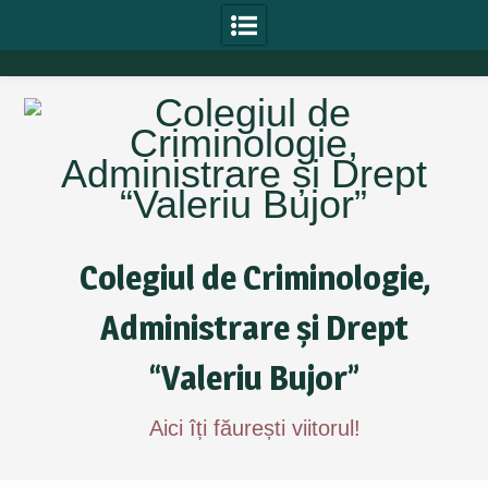
Skip
to
content
Colegiul de Criminologie,
Administrare și Drept
“Valeriu Bujor”
Aici îți făurești viitorul!