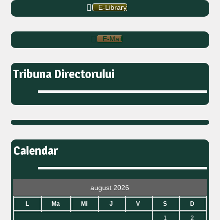
E-Library
E-Mail
Tribuna Directorului
Calendar
august 2026
L
Ma
Mi
J
V
S
D
1
2