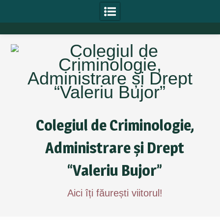
Skip
to
content
Colegiul de Criminologie,
Administrare și Drept
“Valeriu Bujor”
Aici îți făurești viitorul!