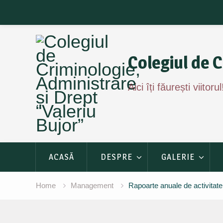
Skip
to
content
Colegiul de C
Aici îți făurești viitorul
ACASĂ
DESPRE
GALERIE
Home
Management
Rapoarte anuale de activitate