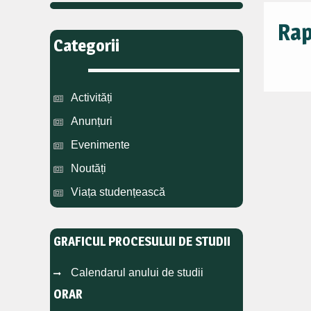
Rap
Categorii
Activități
Anunțuri
Evenimente
Noutăți
Viața studențească
GRAFICUL PROCESULUI DE STUDII
Calendarul anului de studii
ORAR