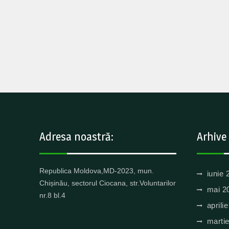
Adresa noastră:
Arhive
Republica Moldova,MD-2023, mun.
iunie 
Chișinău, sectorul Ciocana, str.Voluntarilor
mai 2
nr.8 bl.4
aprili
marti