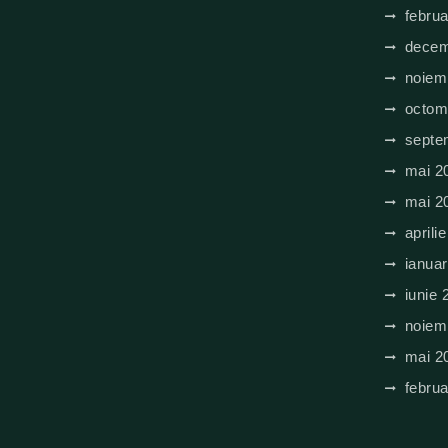
februa
decem
noiem
octom
septe
mai 2
mai 2
aprili
ianuar
iunie 
noiem
mai 2
februa