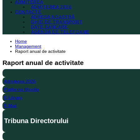
ADMITEREA
ADMITEREA 2026
CONTACTE
ADRESA NOASTRĂ
GHID DE TRANSPORT
DATE BANCARE
AGENDA DE TELEFOANE
Home
Management
Raport anual de activitate
Raport anual de activitate
Admiterea 2026
Platforma Moodle
E-Library
E-Mail
Tribuna Directorului