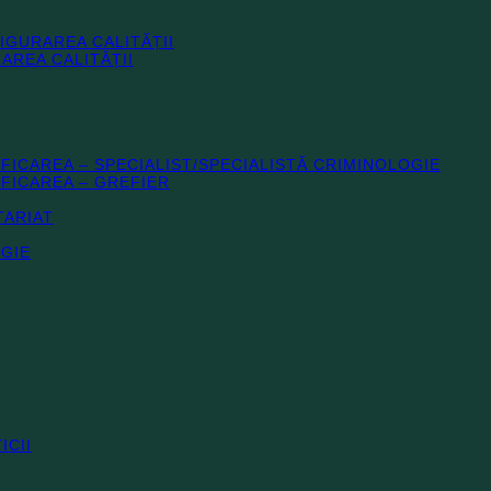
IGURAREA CALITĂȚII
AREA CALITĂȚII
IFICAREA – SPECIALIST/SPECIALISTĂ CRIMINOLOGIE
IFICAREA – GREFIER
TARIAT
OGIE
ICII