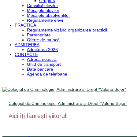
Grupa 3
Consiliul elevilor
Mesajele elevilor
Mesajele absolvenților
Regulamente elevi
PRACTICA
Regulamente vizând organizarea practicii
Parteneriate
Oferte de muncă
ADMITEREA
Admiterea 2026
CONTACTE
Adresa noastră
Ghid de transport
Date bancare
Agenda de telefoane
Colegiul de Criminologie, Administrare și Drept “Valeriu Bujor”
Aici îți făurești viitorul!