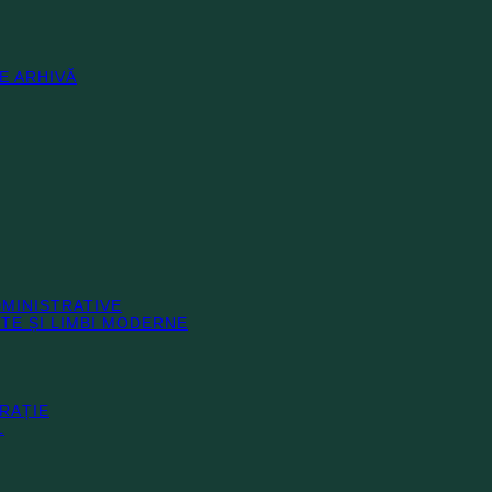
E ARHIVĂ
DMINISTRATIVE
TE ȘI LIMBI MODERNE
RAȚIE
L