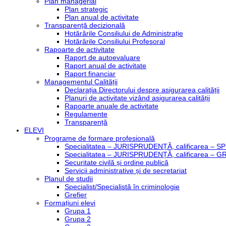
Plan managerial
Plan strategic
Plan anual de activitate
Transparență decizională
Hotărârile Consiliului de Administrație
Hotărârile Consiliului Profesoral
Rapoarte de activitate
Raport de autoevaluare
Raport anual de activitate
Raport financiar
Managementul Calității
Declarația Directorului despre asigurarea calității
Planuri de activitate vizând asigurarea calității
Rapoarte anuale de activitate
Regulamente
Transparență
ELEVI
Programe de formare profesională
Specialitatea – JURISPRUDENȚĂ, calificarea 
Specialitatea – JURISPRUDENȚĂ, calificarea – 
Securitate civilă și ordine publică
Servicii administrative și de secretariat
Planul de studii
Specialist/Specialistă în criminologie
Grefier
Formațiuni elevi
Grupa 1
Grupa 2