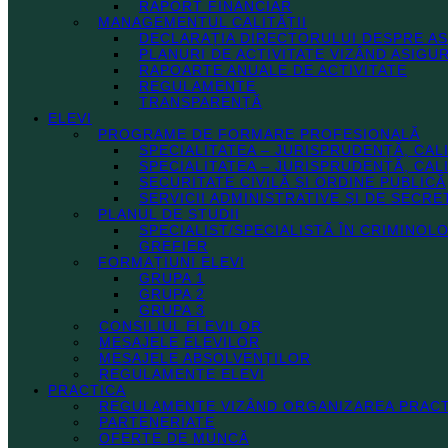
RAPORT FINANCIAR
MANAGEMENTUL CALITĂȚII
DECLARAȚIA DIRECTORULUI DESPRE AS
PLANURI DE ACTIVITATE VIZÂND ASIGUR
RAPOARTE ANUALE DE ACTIVITATE
REGULAMENTE
TRANSPARENȚĂ
ELEVI
PROGRAME DE FORMARE PROFESIONALĂ
SPECIALITATEA – JURISPRUDENȚĂ, CAL
SPECIALITATEA – JURISPRUDENȚĂ, CAL
SECURITATE CIVILĂ ȘI ORDINE PUBLICĂ
SERVICII ADMINISTRATIVE ȘI DE SECRE
PLANUL DE STUDII
SPECIALIST/SPECIALISTĂ ÎN CRIMINOL
GREFIER
FORMAȚIUNI ELEVI
GRUPA 1
GRUPA 2
GRUPA 3
CONSILIUL ELEVILOR
MESAJELE ELEVILOR
MESAJELE ABSOLVENȚILOR
REGULAMENTE ELEVI
PRACTICA
REGULAMENTE VIZÂND ORGANIZAREA PRACT
PARTENERIATE
OFERTE DE MUNCĂ