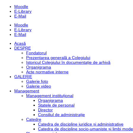
Moodle
E-Library
E-Mail
Moodle
E-Library
E-Mail
Skip
Acasă
to
DESPRE
content
Fondatorul
Prezentarea generală a Colegiului
Istoricul Colegiului în documentație de arhivă
Organigrama
Acte normative interne
GALERIE
Galerie foto
Galerie video
Management
Management instituțional
Organigrama
Statele de personal
Director
Consiliul de administrație
Catedre
Catedra de discipline juridice și administrative
Catedra de discipline socio-umaniste și limbi mod