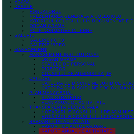
ACASĂ
DESPRE
FONDATORUL
PREZENTAREA GENERALĂ A COLEGIULUI
ISTORICUL COLEGIULUI ÎN DOCUMENTAȚIE D
ORGANIGRAMA
ACTE NORMATIVE INTERNE
GALERIE
GALERIE FOTO
GALERIE VIDEO
MANAGEMENT
MANAGEMENT INSTITUȚIONAL
ORGANIGRAMA
STATELE DE PERSONAL
DIRECTOR
CONSILIUL DE ADMINISTRAȚIE
CATEDRE
CATEDRA DE DISCIPLINE JURIDICE ȘI A
CATEDRA DE DISCIPLINE SOCIO-UMANIS
PLAN MANAGERIAL
PLAN STRATEGIC
PLAN ANUAL DE ACTIVITATE
TRANSPARENȚĂ DECIZIONALĂ
HOTĂRÂRILE CONSILIULUI DE ADMINIST
HOTĂRÂRILE CONSILIULUI PROFESORA
RAPOARTE DE ACTIVITATE
RAPORT DE AUTOEVALUARE
RAPORT ANUAL DE ACTIVITATE