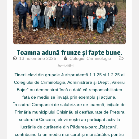
Toamna adună frunze și fapte bune.
13 noiembrie 2025
Colegiul Criminologie
Activități
Tinerii elevi din grupele Jurisprudență 1.1.25 și 1.2.25 ai
Colegiului de Criminologie, Administrare și Drept „Valeriu
Bujor” au demonstrat încă o dată că responsabilitatea
față de mediu se învață prin exemplu și acțiune.
În cadrul Campaniei de salubrizare de toamnă, inițiate de
Primăria municipiului Chișinău și desfășurate de Pretura
sectorului Ciocana, elevii noștri au participat activ la
lucrările de curățenie din Pădurea-parc „Râșcani”,
contribuind la un mediu mai curat și mai sănătos pentru