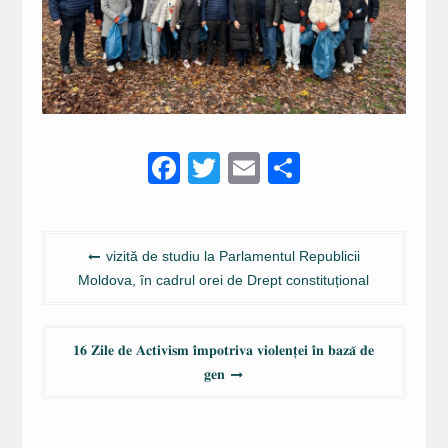
Facebook
Twitter
Email
Partajeaz
Navigare
vizită de studiu la Parlamentul Republicii
în
Moldova, în cadrul orei de Drept constituțional
articole
𝟏𝟔 𝐙𝐢𝐥𝐞 𝐝𝐞 𝐀𝐜𝐭𝐢𝐯𝐢𝐬𝐦 𝐢̂𝐦𝐩𝐨𝐭𝐫𝐢𝐯𝐚 𝐯𝐢𝐨𝐥𝐞𝐧𝐭̦𝐞𝐢 𝐢̂𝐧 𝐛𝐚𝐳𝐚̆ 𝐝𝐞
𝐠𝐞𝐧