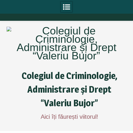
Skip
to
content
Colegiul de Criminologie,
Administrare și Drept
“Valeriu Bujor”
Aici îți făurești viitorul!