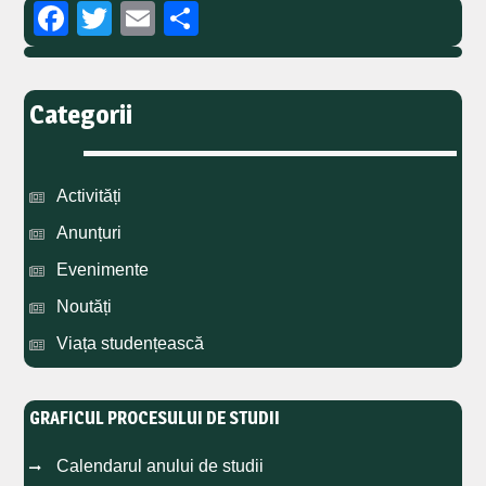
Facebook
Twitter
Email
Partajează
Categorii
Activități
Anunțuri
Evenimente
Noutăți
Viața studențească
GRAFICUL PROCESULUI DE STUDII
Calendarul anului de studii