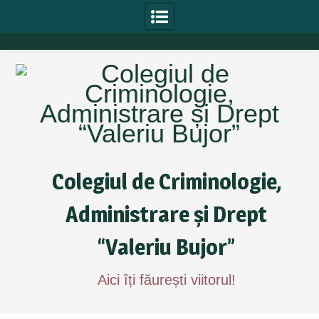
Skip
to
content
Colegiul de Criminologie,
Administrare și Drept
“Valeriu Bujor”
Aici îți făurești viitorul!