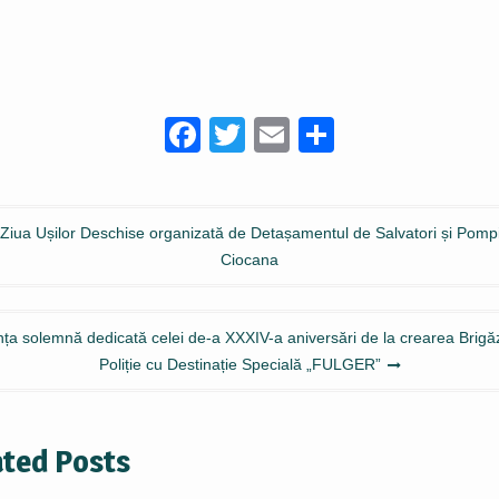
Facebook
Twitter
Email
Partajeaz
gare
Ziua Ușilor Deschise organizată de Detașamentul de Salvatori și Pompi
Ciocana
ole
nța solemnă dedicată celei de-a XXXIV-a aniversări de la crearea Brigăz
Poliție cu Destinație Specială „FULGER”
ated Posts