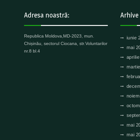
Adresa noastră:
Arhive
Republica Moldova,MD-2023, mun.
iunie 
Chișinău, sectorul Ciocana, str.Voluntarilor
mai 2
nr.8 bl.4
aprili
marti
februa
decem
noiem
octom
septe
mai 2
mai 2