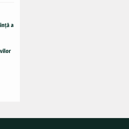
ință a
vilor