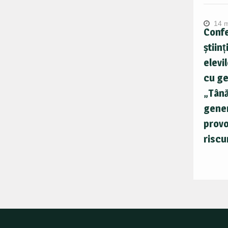
14 
Confe
științ
elevil
cu ge
„Tân
gener
provo
riscu