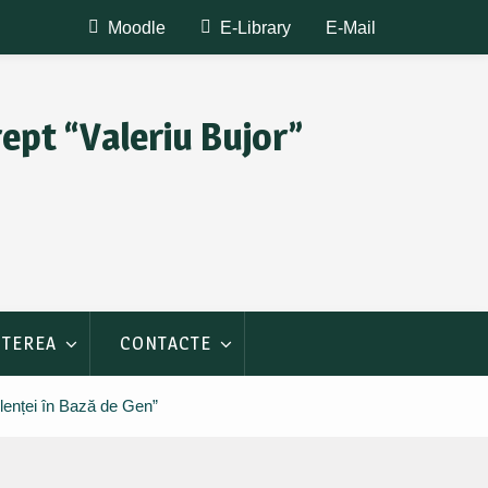
Moodle
E-Library
E-Mail
rept “Valeriu Bujor”
ITEREA
CONTACTE
olenței în Bază de Gen”