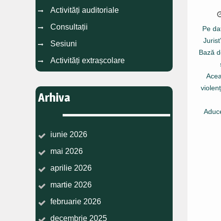
Activități auditoriale
Consultații
Pe dat
Juris
Sesiuni
Bază de
Activități extrașcolare
Aceas
violen
Arhiva
Aduce
iunie 2026
mai 2026
aprilie 2026
martie 2026
februarie 2026
decembrie 2025