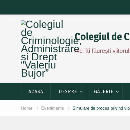
Skip
to
content
Colegiul de C
Aici îți făurești viitorul
ACASĂ
DESPRE
GALERIE
Home
Evenimente
Simulare de proces privind vio