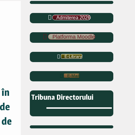
Admiterea 2026
Platforma Moodle
E-Library
E-Mail
 în
Tribuna Directorului
 de
 de