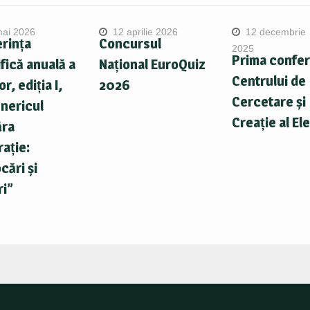
mai 2026
12 aprilie 2026
12 decembrie
rința
Concursul
2025
Prima confer
ifică anuală a
Național EuroQuiz
Centrului de
or, ediția I,
2026
Cercetare și
nericul
Creație al Ele
ăra
ație:
cări și
ri”