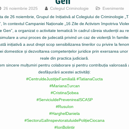
Gen”
26 noiembrie 2025
Colegiul Criminologie
Evenimente
a de 26 noiembrie, Grupul de Inițiativă al Colegiului de Criminologie „
t”, în contextul Campaniei Naționale „16 Zile de Activism împotriva Violen
 Gen”, a organizat o activitate tematică în cadrul căreia studenții au re
simulare a unui proces de judecată privind un caz de violență în familie
tă inițiativă a avut drept scop sensibilizarea tinerilor cu privire la fen
ței domestice și dezvoltarea competențelor juridice prin exersarea unor s
reale din practica judiciară.
m sincere mulțumiri pentru colaborare și pentru contribuția valoroasă
desfășurării acestei activități:
#CentruldeJustițieFamilială
#TatianaCucta
#MarianaȚurcan
#CristinaȘobea
#ServiciuldePrevenirealSCASP
#RusuIon
#HarghelDaniela
#Sectorul1alInspevtoratuluidePolițieCiocana
#IonBolintir