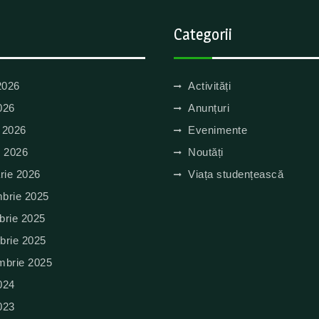
Categorii
2026
Activități
026
Anunțuri
e 2026
Evenimente
e 2026
Noutăți
rie 2026
Viața studențească
brie 2025
brie 2025
brie 2025
mbrie 2025
024
023