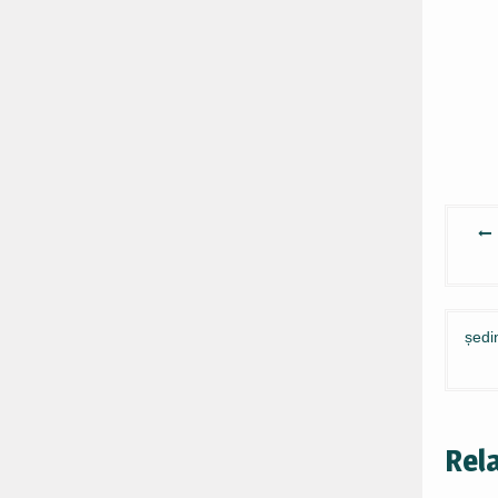
Navi
în
artic
ședi
Rel