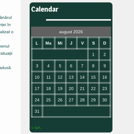
Calendar
Tânărul
ței în
august 2026
alizat o
.
L
Ma
Mi
J
V
S
D
omenul
ituații
1
2
3
4
5
6
7
8
9
 adusă
10
11
12
13
14
15
16
17
18
19
20
21
22
23
24
25
26
27
28
29
30
31
« iun.