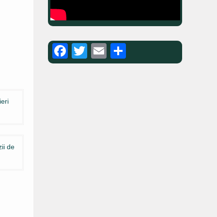
Facebook
Twitter
Email
Partajează
ă
eri
ii de