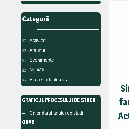
Categorii
Activități
Anunțuri
Evenimente
Noutăți
Viața studențească
Si
fa
GRAFICUL PROCESULUI DE STUDII
Ac
Calendarul anului de studii
ORAR